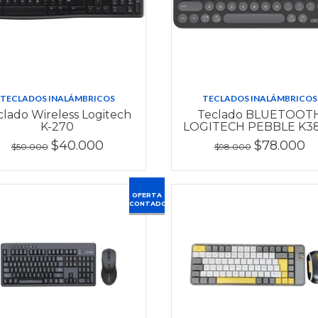
TECLADOS INALÁMBRICOS
TECLADOS INALÁMBRICOS
clado Wireless Logitech
Teclado BLUETOOT
K-270
LOGITECH PEBBLE K3
$40.000
$78.000
$50.000
$98.000
OFERTA
CONTADO