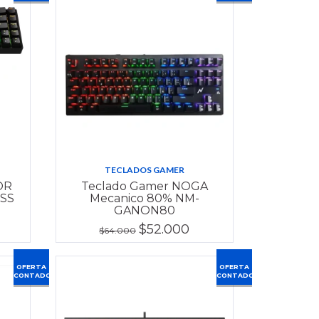
TECLADOS GAMER
OR
Teclado Gamer NOGA
ESS
Mecanico 80% NM-
GANON80
$52.000
$64.000
OFERTA
OFERTA
CONTADO
CONTADO