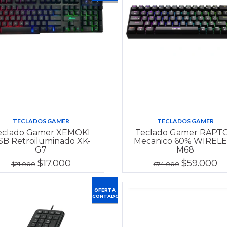
TECLADOS GAMER
TECLADOS GAMER
eclado Gamer XEMOKI
Teclado Gamer RAPT
SB Retroiluminado XK-
Mecanico 60% WIREL
G7
M68
$17.000
$59.000
$21.000
$74.000
OFERTA
CONTADO