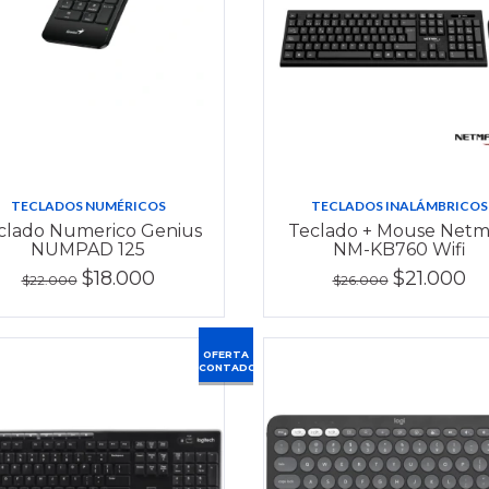
TECLADOS NUMÉRICOS
TECLADOS INALÁMBRICOS
clado Numerico Genius
Teclado + Mouse Net
NUMPAD 125
NM-KB760 Wifi
$18.000
$21.000
$22.000
$26.000
OFERTA
CONTADO