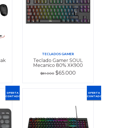
TECLADOS GAMER
mak
Teclado Gamer SOUL
Mecanico 80% XK900
$65.000
$81.000
OFERTA
OFERTA
CONTADO
CONTADO