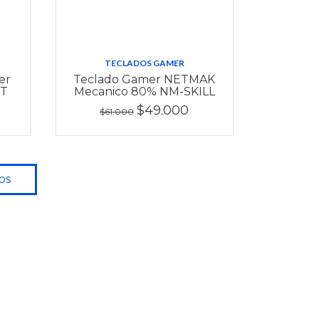
TECLADOS GAMER
er
Teclado Gamer NETMAK
BT
Mecanico 80% NM-SKILL
$49.000
$61.000
os