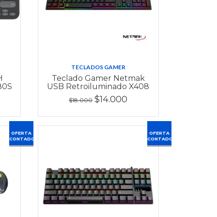
TECLADOS GAMER
H
Teclado Gamer Netmak
80S
USB Retroiluminado X408
$14.000
$18.000
OFERTA
OFERTA
CONTADO
CONTADO