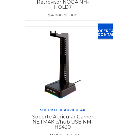
Retrovisor NOGA NH-
HOLD7
$14.000
$11.000
OFERTA
CONTADO
SOPORTE DE AURICULAR
Soporte Auricular Gamer
NETMAK c/hub USB NM-
HS430
$28.000
$23.000