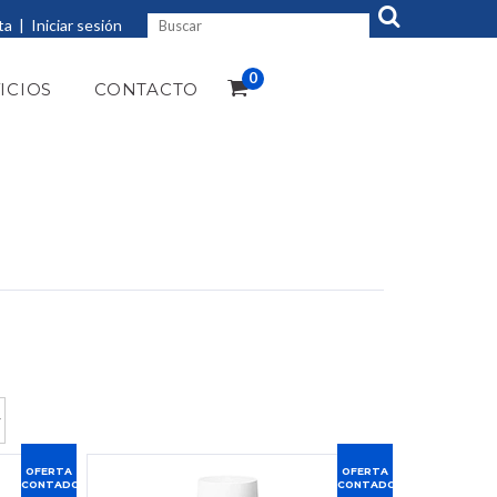
ta
|
Iniciar sesión
0
ICIOS
CONTACTO
OFERTA
OFERTA
CONTADO
CONTADO