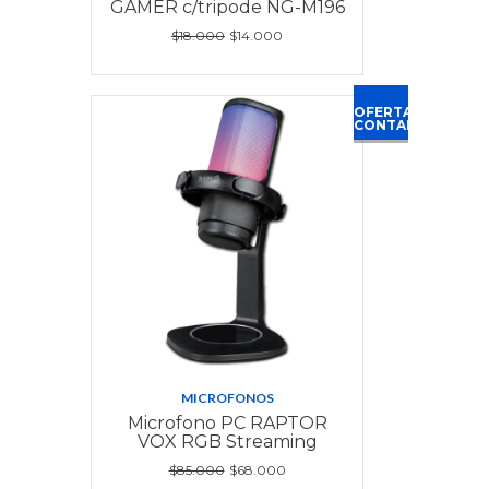
GAMER c/tripode NG-M196
$18.000
$14.000
OFERTA
CONTADO
MICROFONOS
Microfono PC RAPTOR
VOX RGB Streaming
$85.000
$68.000