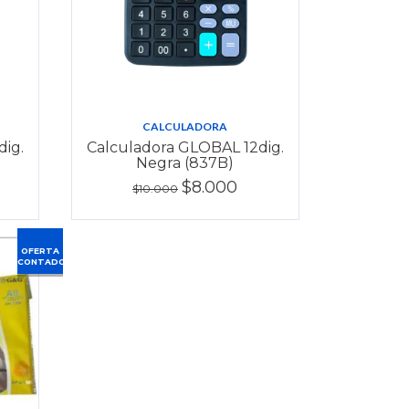
CALCULADORA
ig.
Calculadora GLOBAL 12dig.
Negra (837B)
$8.000
$10.000
OFERTA
CONTADO