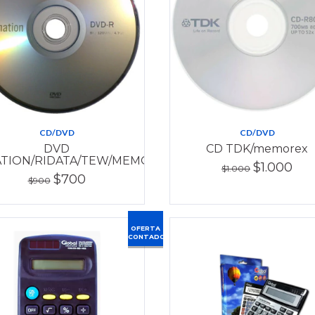
CD/DVD
CD/DVD
DVD
CD TDK/memorex
ATION/RIDATA/TEW/MEMOREX
$1.000
$1.000
$700
$900
OFERTA
CONTADO