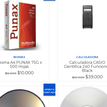
RESMAS
CALCULADORA
esma A4 PUNAX 75G x
Calculadora CASIO
500 Hojas
Cientifica 240 Funcion
Black
$10.000
$12.000
$39.000
$49.000
OFERTA
CONTADO