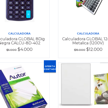
CALCULADORA
CALCULADORA
lculadora GLOBAL 8Dig
Calculadora GLOBAL 12d
Negra CALCU-8D-402
Metalica (1200V)
$4.000
$12.000
$5.000
$15.000
OFERTA
CONTADO